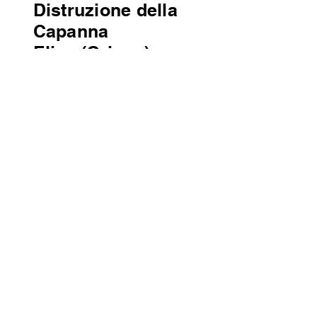
Distruzione della
Capanna
Elisa (Grigne)
Collocazione: Archivio di Stato di Como,
Prefettura, Celio, c. 2
7
Il Diario di Sam
(Franco Manzotti)