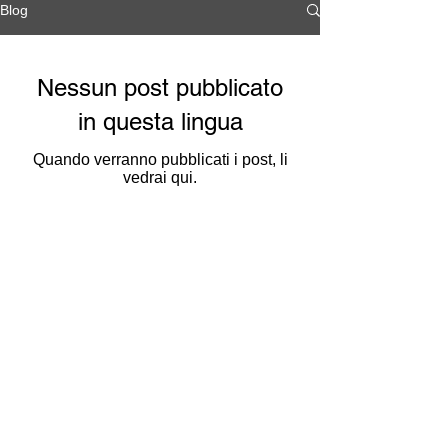
Blog
Nessun post pubblicato
in questa lingua
Quando verranno pubblicati i post, li
vedrai qui.
Indirizzo sede: Comitato provinciale 
ANPI - via Mentana, 77 - 23900 Lecco.

Tel. 0341 251361 e-mail: 
segreteria@anpilecco.it

Per venire a visitare l'archivio, telefonare 
ad ANPI oppure presentarsi nella sede 
dell'Associazione il lunedì e il giovedì 