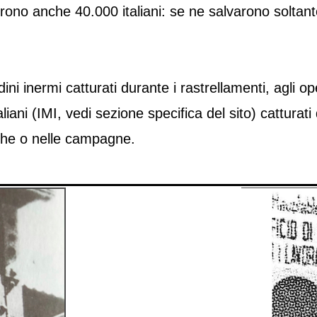
inirono anche 40.000 italiani: se ne salvarono soltan
cittadini inermi catturati durante i rastrellamenti, agli
taliani (IMI, vedi sezione specifica del sito) catturat
iche o nelle campagne.