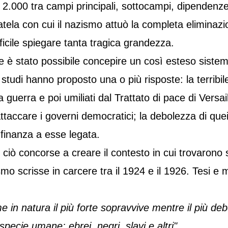
 2.000 tra campi principali, sottocampi, dipendenze,
tela con cui il nazismo attuò la completa eliminazi
fficile spiegare tanta tragica grandezza.
è stato possibile concepire un così esteso sistema
 studi hanno proposto una o più risposte: la terribile
a guerra e poi umiliati dal Trattato di pace di Versa
ttaccare i governi democratici; la debolezza di que
a finanza a esse legata.
 ciò concorse a creare il contesto in cui trovarono sp
mo scrisse in carcere tra il 1924 e il 1926. Tesi e 
 in natura il più forte sopravvive mentre il più de
specie umane: ebrei, negri, slavi e altri".