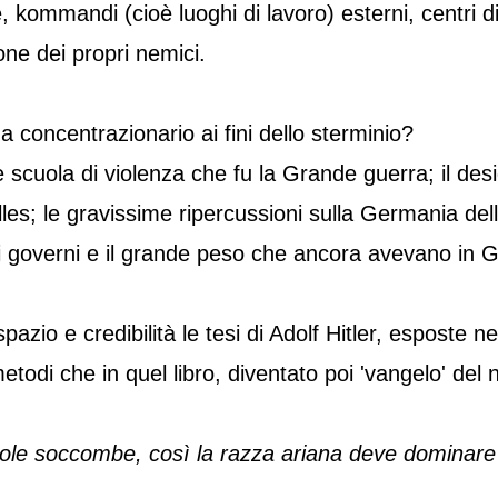
 kommandi (cioè luoghi di lavoro) esterni, centri di 
one dei propri nemici.
 concentrazionario ai fini dello sterminio?
 scuola di violenza che fu la Grande guerra; il deside
illes; le gravissime ripercussioni sulla Germania del
i governi e il grande peso che ancora avevano in Ge
azio e credibilità le tesi di Adolf Hitler, esposte n
metodi che in quel libro, diventato poi 'vangelo' de
bole soccombe, così la razza ariana deve dominare l